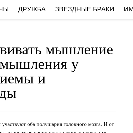
НЫ
ДРУЖБА
ЗВЕЗДНЫЕ БРАКИ
И
звивать мышление
е мышления у
риемы и
оды
 участвуют оба полушария головного мозга. И от
век, зависит решение поставленных перед ним