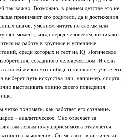
й так важно. Возможно, в раннем детстве это не
алыша принимают его родители, да и достижения
енных шагов, умением читать по слогам или
тупает момент, когда перед человеком возникают
оиться на работу в крупные и успешные
аний, среди которых и тест на IQ. Логическое
зобретения, созданного человечеством. И если
 в своей жизни что-нибудь гениальное, учите его
н выберет путь искусства или, например, спорта,
гично выстраивать линию своего поведения
рище.
четко понимать, как работает его сознание.
арие – аналитическое. Оно отвечает за
азвитым левым полушарием мозга отличается
рактностью мышления. Он мыслит эвристически,