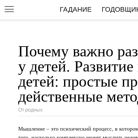
ГАДАНИЕ
ГОДОВЩИ
Почему важно ра
у детей. Развити
детей: простые п
действенные мет
От родных
Мышление – это психический процесс, в котором
того, насколько комплексно может мыслить чело