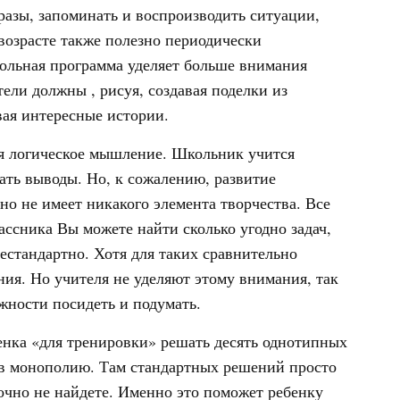
разы, запоминать и воспроизводить ситуации,
возрасте также полезно периодически
ольная программа уделяет больше внимания
ели должны , рисуя, создавая поделки из
вая интересные истории.
ься логическое мышление. Школьник учится
лать выводы. Но, к сожалению, развитие
о не имеет никакого элемента творчества. Все
ассника Вы можете найти сколько угодно задач,
естандартно. Хотя для таких сравнительно
ия. Но учителя не уделяют этому внимания, так
ожности посидеть и подумать.
енка «для тренировки» решать десять однотипных
 в монополию. Там стандартных решений просто
очно не найдете. Именно это поможет ребенку