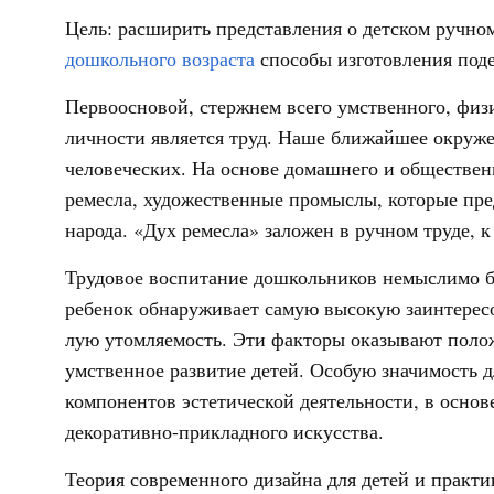
Цель:
расширить представления о детском ручном
дошкольного возраста
способы изготовления поде
Первоосновой, стержнем всего умственного, физич
личности является труд. Наше ближайшее окружен
человеческих. На основе домашнего и обществен
ремесла, художественные промы­слы, которые пре
народа. «Дух ремесла» заложен в ручном труде, к
Трудовое воспитание дошкольников немыслимо бе
ребенок обнаруживает самую высо­кую заинтересо
лую утомляемость. Эти факторы оказывают полож
умственное развитие детей. Особую значимость 
ком­понентов эстетической деятельности, в основ
декоративно-прикладного искусства.
Теория современного дизайна для детей и практи