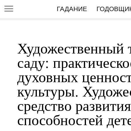
ГАДАНИЕ
ГОДОВЩИ
Художественный т
саду: практическ
духовных ценнос
культуры. Художе
средство развити
способностей дет