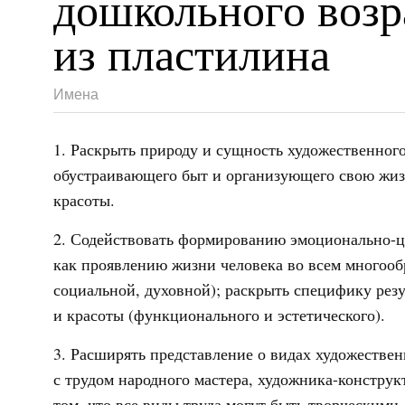
дошкольного возр
из пластилина
Имена
1. Раскрыть природу и сущность художественного
обустраивающего быт и организующего свою жизн
красоты.
2. Содействовать формированию эмоционально-ц
как проявлению жизни человека во всем многообр
социальной, духовной); раскрыть специфику резу
и красоты (функционального и эстетического).
3. Расширять представление о видах художествен
с трудом народного мастера, художника-конструк
том, что все виды труда могут быть творческими,