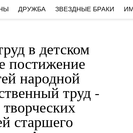
НЫ
ДРУЖБА
ЗВЕЗДНЫЕ БРАКИ
И
руд в детском
ое постижение
тей народной
ственный труд -
я творческих
ей старшего