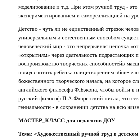
модели­рование и т.д. При этом ручной труд - это
экспериментированием и самореализаци­ей на уро
Детство - чуть ли не единственный отрезок челов
универсальным и естественным способом существ
человеческий мир - это непрерывная цепочка «от
«открытиям» через деятельность подрастающих п
воспроизводство творческих способностейв масшт
повод считать ребенка олицетворением общечелов
божественного творческого начала, на которое сл
английского философа Ф.Бэкона, чтобы войти в н
русский философ П.А.Флоренский писал, что секр
гениальности - в сохранении детства на всю жиз
МАСТЕР_КЛАСС для педагогов ДОУ
Тема:
«Художественный ручной труд в детском