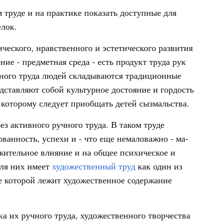
 труде и на практике показать доступные для
лок.
еского, нрав­ственного и эстетического развития
ие - предметная среда - есть продукт труда рук
ного труда лю­дей складываются традиционные
дставляют собой культурное достояние и гордость
 которому сле­дует приобщать детей сызмальства.
з активного ручного труда. В таком труде
ванность, успехи и - что еще немаловажно - ма­
ительное влия­ние и на общее психическое и
для них имеет
художественный труд
как один из
е которой лежит худо­жественное содержание
ка их ручного труда, художественного творчества