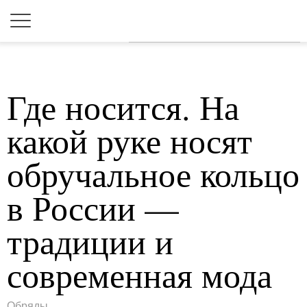
Для любых предложений по
сайту: 2dkk@cp9.ru
Где носится. На
какой руке носят
обручальное кольцо
в России —
традиции и
современная мода
Обряды