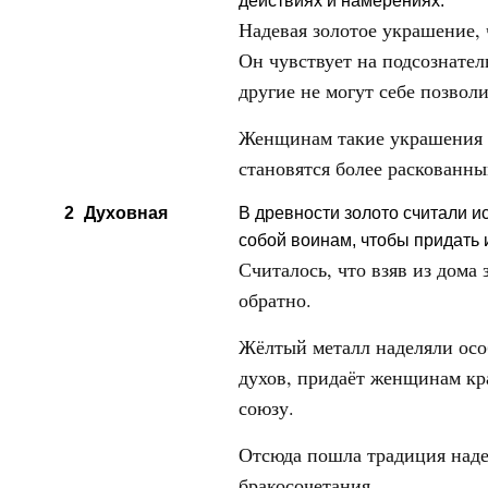
действиях и намерениях.
Надевая золотое украшение, 
Он чувствует на подсознател
другие не могут себе позволи
Женщинам такие украшения п
становятся более раскованн
2
Духовная
В древности золото считали и
собой воинам, чтобы придать 
Считалось, что взяв из дома
обратно.
Жёлтый металл наделяли осо
духов, придаёт женщинам кр
союзу.
Отсюда пошла традиция надев
бракосочетания