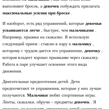
девочек
выполняют бросок, а
побуждать прилагать
максимальные усилия при броске
.
девочки
И наоборот, есть ряд упражнений, которые
усваиваются легче
мальчиками
, быстрее, чем
.
Например, прыжки на скакалке. Я использую
мальчику
следующий
прием
: ставлю в пару к
,
девочку
которому с трудом дается это упражнение,
,
которая владеет хорошо прыжками через скакалку.
Работа в паре улучшает освоение этого вида
движения.
Двигательные предпочтения детей. Дети
предпочитают те упражнения, которые у них лучше
Мальчики
получаются.
любят спортивные игры.
девочек
Ленты, скакалки, обручи – предметы
. Я
стараюсь не подавлять стремление детей заниматься