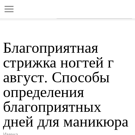
Для любых предложений по
сайту: 2dkk@cp9.ru
Благоприятная
стрижка ногтей г
август. Способы
определения
благоприятных
дней для маникюра
Имена