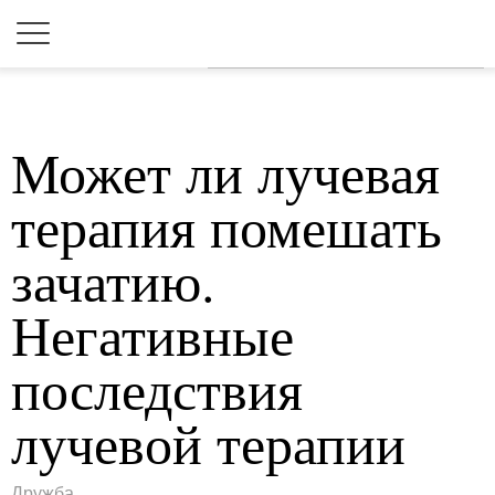
Для любых предложений по
сайту: 2dkk@cp9.ru
Может ли лучевая
терапия помешать
зачатию.
Негативные
последствия
лучевой терапии
Дружба