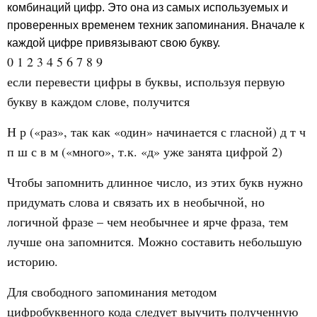
комбинаций цифр. Это она из самых используемых и
проверенных временем техник запоминания. Вначале к
каждой цифре привязывают свою букву.
0 1 2 3 4 5 6 7 8 9
если перевести цифры в буквы, используя первую
букву в каждом слове, получится
Н р («раз», так как «один» начинается с гласной) д т ч
п ш с в м («много», т.к. «д» уже занята цифрой 2)
Чтобы запомнить длинное число, из этих букв нужно
придумать слова и связать их в необычной, но
логичной фразе – чем необычнее и ярче фраза, тем
лучше она запомнится. Можно составить небольшую
историю.
Для свободного запоминания методом
цифробуквенного кода следует выучить полученную