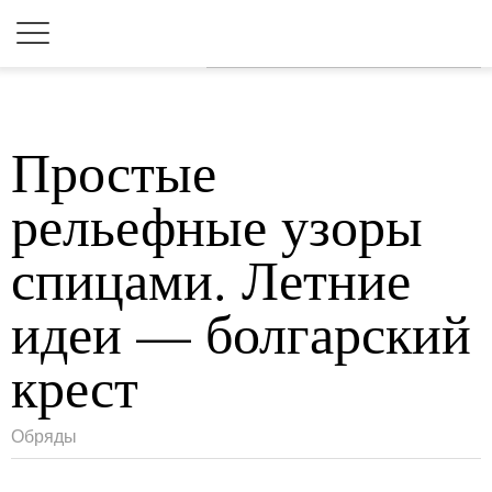
Для любых предложений по
сайту: 2dkk@cp9.ru
Простые
рельефные узоры
спицами. Летние
идеи — болгарский
крест
Обряды