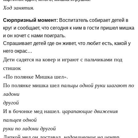
Ход занятия.
Сюрпризный момент:
Воспитатель собирает детей в
круг и сообщает, что сегодня к ним в гости пришел мишка
и он хочет с нами поиграть.
Спрашивает детей где он живет, что любит есть, какой у
него окрас…
Дети садятся на ковер и играют с пальчиками под
стишок
«По полянке Мишка шел».
По полянке мишка шел
пальцы одной руки шагают по
ладони
другой
И в бочонке мед нашел.
царапающие движения
пальцев одной
руки по ладони другой
Лапкой мед он доставал,
надавливание на центр