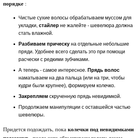
порядке
:
Чистые сухие волосы обрабатываем муссом для
укладки,
стайлер
не жалейте - шевелюра должна
стать влажной.
Разбиваем прическу
на отдельные небольшие
пряди. Удобнее всего сделать это при помощи
расчески с редкими зубчиками.
А теперь - самое интересное.
Прядь волос
наматываем на два пальца (или на три, чтобы
кудри были крупнее), формируем колечко.
Закрепляем
скрученную прядь невидимкой.
Продолжаем манипуляции с оставшейся частью
шевелюры.
колечки под невидимками
Придется подождать, пока
подсохнут
, после чего сбрызгиваем голову лаком,