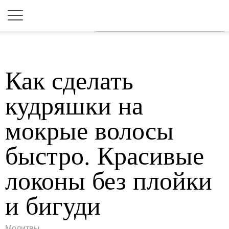
Для любых предложений по
сайту: 2dkk@cp9.ru
Как сделать
кудряшки на
мокрые волосы
быстро. Красивые
локоны без плойки
и бигуди
Молитвы