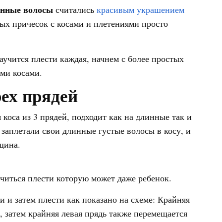
инные волосы
считались
красивым украшением
ных причесок с косами и плетениями просто
учится плести каждая, начнем с более простых
ми косами.
рех прядей
коса из 3 прядей, подходит как на длинные так и
заплетали свои длинные густые волосы в косу, и
щина.
учиться плести которую может даже ребенок.
и и затем плести как показано на схеме: Крайняя
, затем крайняя левая прядь также перемещается