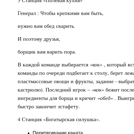
3 Станция «Полевая кухня»
Генерал : Чтобы крепкими вам быть,
нужно вам обед сварить.
И поэтому друзья,
борщик вам варить пора.
В каждой команде выбирается
«кок»
, который в
команды по очереди подбегает к столу, берет ле
пластмассовые овощи и фрукты, задание - выбра
кастрюлю). Последний игрок –
«кок»
бежит после
ингредиенты для борща и кричит
«обед»
. Выигр
быстро закончит эстафету.
4 Станция «Богатырская силушка».
Перетягивание каната.