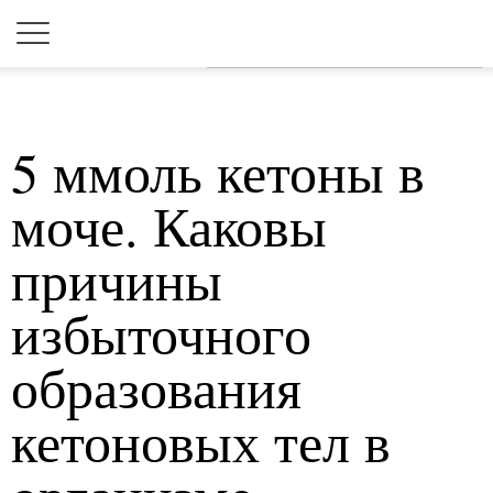
Для любых предложений по
сайту: 2dkk@cp9.ru
5 ммоль кетоны в
моче. Каковы
причины
избыточного
образования
кетоновых тел в