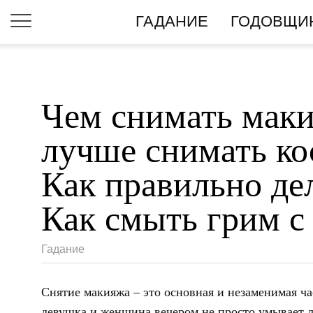
ГАДАНИЕ
ГОДОВЩИ
Чем снимать маки
лучше снимать ко
Как правильно де
Как смыть грим с
Гадание
Снятие макияжа – это основная и незаменимая ча
девушка и женщина вечером не просто умывает л