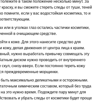
Полежите в таком положение несколько минут. За
краску, и вы сможете стереть следы от туши, теней
ко помните, если у вас водостойкая косметика, то и
соответствующим.
х или в уголках глаз остались частички косметики,
моченной в очищающем средстве.
ейти к коже. Для этого нанесите средство для
 кожу, делая движения от центра лица к краям.
евный, нужно выработать привычку совмещать эту
Ватным диском нужно проводить от внутреннего
у скул, снизу-вверх. Если постоянно тереть кожу
ятся преждевременные морщинки.
быть максимально деликатными и осторожными.
статочным химическим составом, который без труда
 на это нужно время. Подождите пару минут для
йствовать и убрать следы от косметики будет проще