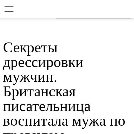
Для любых предложений по
сайту: 2dkk@cp9.ru
Секреты
дрессировки
мужчин.
Британская
писательница
воспитала мужа по