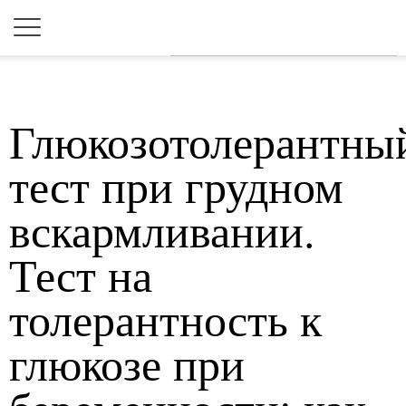
Для любых предложений по
сайту: 2dkk@cp9.ru
Глюкозотолерантны
тест при грудном
вскармливании.
Тест на
толерантность к
глюкозе при