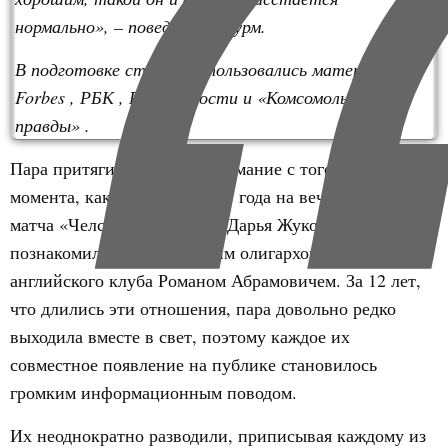
нормально», – поведала Штурм.
В подготовке статьи использовались материалы
Forbes , РБК , РИА Новости и
«Комсомольской
правды»
.
Пара притягивала к себе внимание с того самого
момента, как в феврале 2005 года на вечеринке после
матча «Челси» в Барселоне Дарья Жукова
познакомилась с российским олигархом и владельцем
английского клуба Романом Абрамовичем. За 12 лет,
что длились эти отношения, пара довольно редко
выходила вместе в свет, поэтому каждое их
совместное появление на публике становилось
громким информационным поводом.
Их неоднократно разводили, приписывая каждому из