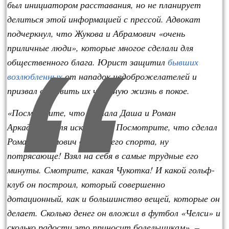
был инициатором расставания, но не планирует
делиться этой информацией с прессой. Адвокат
подчеркнул, что Жукова и Абрамович «очень
приличные люди», которые многое сделали для
общественного блага. Юрист защитил
бывших
возлюбленных
от нападок недоброжелателей и
призвал оставить их частную жизнь в покое.
«Посмотрите, что сделала Даша и Роман
Аркадьевич для искусства! Посмотрите, что сделал
Роман Абрамович для нашего спорта, ну
потрясающе! Взял на себя в самые трудные его
минуты. Смотрите, какая Чукотка! И какой гольф-
клуб он построил, который совершенно
дотационный, как и большинство вещей, которые он
делает. Сколько денег он вложил в футбол «Челси» и
сколько радости это приносит болельщикам», –