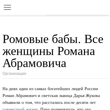
Для любых предложений по
сайту: 2dkk@cp9.ru
Ромовые бабы. Все
женщины Романа
Абрамовича
Организация
На днях один из самых богатейших людей России
Роман Абрамович и светская львица Дарья Жукова
объявили о том, что расстались после десяти лет
совместной жизни
. Пара подчеркнула, что это