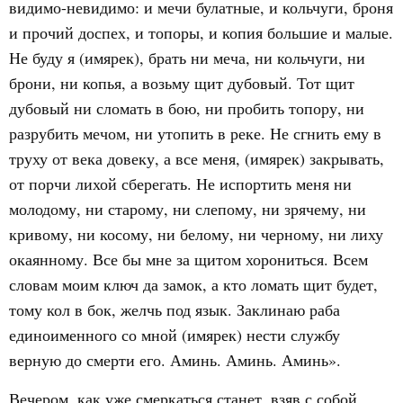
видимо-невидимо: и мечи булатные, и кольчуги, броня
и прочий доспех, и топоры, и копия большие и малые.
Не буду я (имярек), брать ни меча, ни кольчуги, ни
брони, ни копья, а возьму щит дубовый. Тот щит
дубовый ни сломать в бою, ни пробить топору, ни
разрубить мечом, ни утопить в реке. Не сгнить ему в
труху от века довеку, а все меня, (имярек) закрывать,
от порчи лихой сберегать. Не испортить меня ни
молодому, ни старому, ни слепому, ни зрячему, ни
кривому, ни косому, ни белому, ни черному, ни лиху
окаянному. Все бы мне за щитом хорониться. Всем
словам моим ключ да замок, а кто ломать щит будет,
тому кол в бок, желчь под язык. Заклинаю раба
единоименного со мной (имярек) нести службу
верную до смерти его. Аминь. Аминь. Аминь».
Вечером, как уже смеркаться станет, взяв с собой