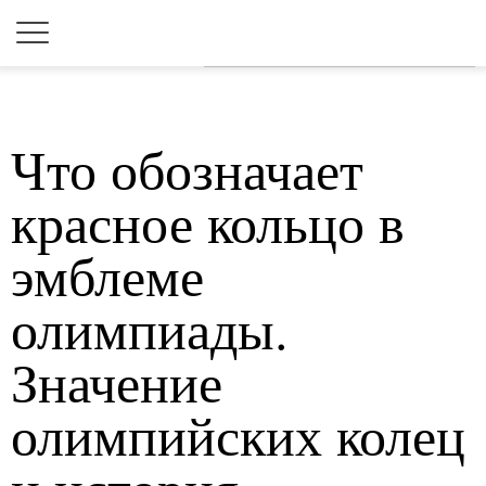
Для любых предложений по
сайту: 2dkk@cp9.ru
Что обозначает
красное кольцо в
эмблеме
олимпиады.
Значение
олимпийских колец